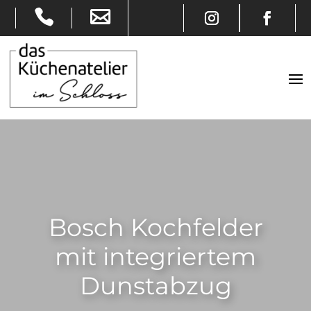
Bosch Kochfelder
mit integriertem
Dunstabzug