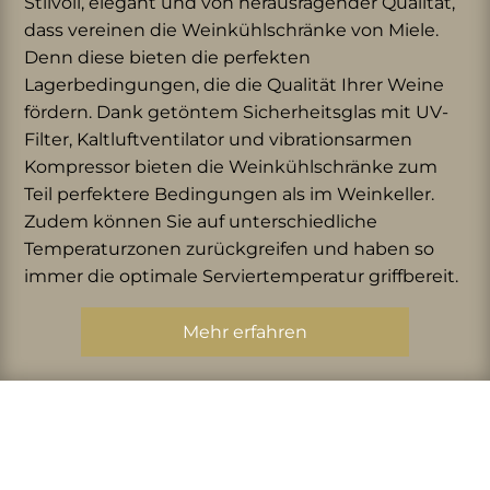
Stilvoll, elegant und von herausragender Qualität,
dass vereinen die Weinkühlschränke von Miele.
Denn diese bieten die perfekten
Lagerbedingungen, die die Qualität Ihrer Weine
fördern. Dank getöntem Sicherheitsglas mit UV-
Filter, Kaltluftventilator und vibrationsarmen
Kompressor bieten die Weinkühlschränke zum
Teil perfektere Bedingungen als im Weinkeller.
Zudem können Sie auf unterschiedliche
Temperaturzonen zurückgreifen und haben so
immer die optimale Serviertemperatur griffbereit.
Mehr erfahren