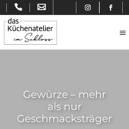
Gewürze – mehr
als nur
Geschmacksträger