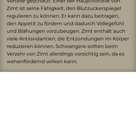
Vorteile geschätzt. Einer der Hauptvorteile von
Zimt ist seine Fähigkeit, den Blutzuckerspiegel
regulieren zu können. Er kann dazu beitragen,
den Appetit zu fördern und dadurch Völlegefühl
und Blähungen vorzubeugen. Zimt enthält auch
viele Antioxidantien, die Entzündungen im Körper
reduzieren können. Schwangere sollten beim
Verzehr von Zimt allerdings vorsichtig sein, da es
wehenfördernd wirken kann.