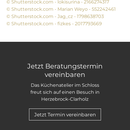
© Shutterstock.com - lokisurina - 2166274317
© Shutterstock.com - Marian Weyo - 552242461
© Shutterstock.com - Jag_cz - 1798638703
© Shutterstock.com - fizkes - 2017793669
Jetzt Beratungstermin
vereinbaren
Das Küchenatelier im Schloss
freut sich auf einen Besuch in
Herzebrock-Clarholz
Jetzt Termin vereinbaren