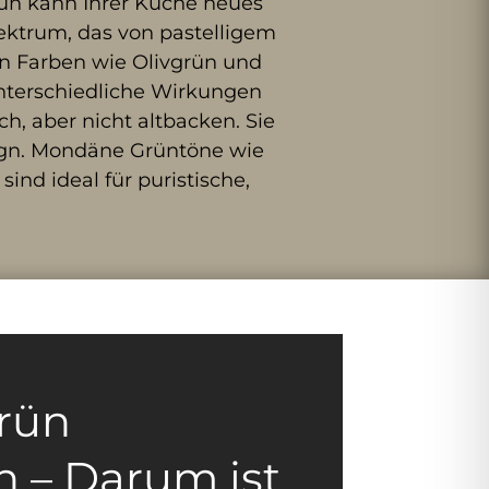
rün kann Ihrer Küche neues
pektrum, das von pastelligem
en Farben wie Olivgrün und
nterschiedliche Wirkungen
h, aber nicht altbacken. Sie
ign. Mondäne Grüntöne wie
ind ideal für puristische,
rün
n – Darum ist