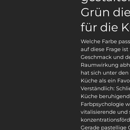
Grün die
für die 
Welche Farbe pass
auf diese Frage is
Geschmack und d
Raumwirkung abhän
hat sich unter den
Küche als ein Favori
Verständlich: Schli
Küche beruhigend 
Farbpsychologie w
vitalisierende und
konzentrationsför
Gerade pastellige 