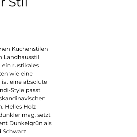
 Stil
?
enen Küchenstilen
m Landhausstil
ein rustikales
ten wie eine
ist eine absolute
di-Style passt
 skandinavischen
in. Helles Holz
dunkler mag, setzt
ient Dunkelgrün als
d Schwarz