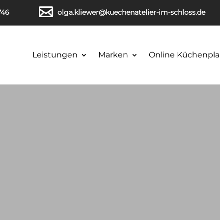
746
olga.kliewer@kuechenatelier-im-schloss.de
Leistungen
Marken
Online Küchenpla