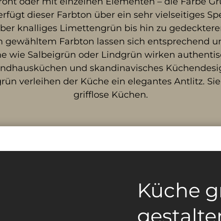
ont oder mit einzelnen Elementen – die Farbe G
fügt dieser Farbton über ein sehr vielseitiges S
ber knalliges Limettengrün bis hin zu gedeckter
ch gewähltem Farbton lassen sich entsprechend u
ne wie Salbeigrün oder Lindgrün wirken authentisc
 Landhausküchen und skandinavisches Küchendes
 verleihen der Küche ein elegantes Antlitz. Sie s
grifflose Küchen.
Küche g
gestalte