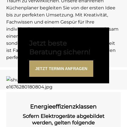
Traum zu verwirklichen. Unsere erfahrenen
Küchenplaner begleiten Sie von der ersten Idee
bis zur perfekten Umsetzung. Mit Kreativität,
Fachwissen und einem Gespür für Ihre
individuellen Wünsche gestalten wir gemeinsam
einen Raum, in dem Sie nicht nur kochen,
Jetzt beste
sondern das Leben genießen. Denn Küchenzeit
ist Familienzeit – lassen Sie uns gemeinsam den
Beratung sichern!
perfekten Rahmen dafür schaffen.
JETZT TERMIN ANFRAGEN
Energieeffizienzklassen
Sofern Elektrogeräte abgebildet
werden, gelten folgende