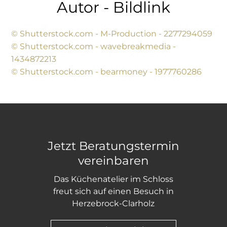
Autor - Bildlink
© Shutterstock.com - M-Production - 2277294059
© Shutterstock.com - wavebreakmedia -
1434872213
© Shutterstock.com - bearmoney - 1977760286
Jetzt Beratungstermin
vereinbaren
Das Küchenatelier im Schloss
freut sich auf einen Besuch in
Herzebrock-Clarholz