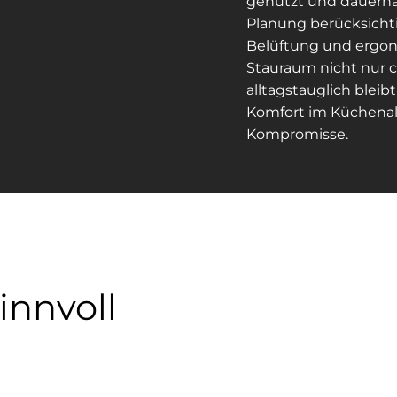
genutzt und dauerhaf
Planung berücksichti
Belüftung und ergo
Stauraum nicht nur c
alltagstauglich bleib
Komfort im Küchenall
Kompromisse.
innvoll