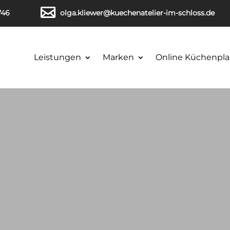
746
olga.kliewer@kuechenatelier-im-schloss.de
Leistungen
Marken
Online Küchenpla