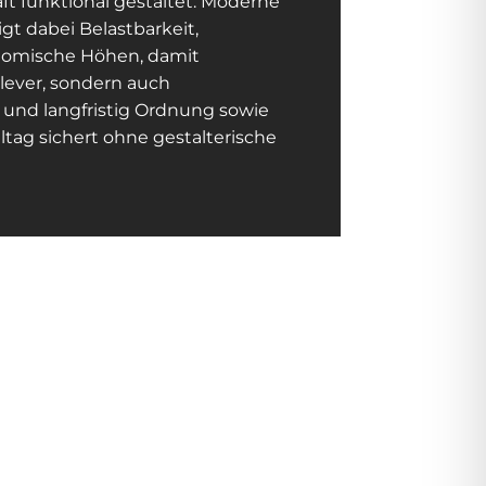
t funktional gestaltet. Moderne
gt dabei Belastbarkeit,
nomische Höhen, damit
lever, sondern auch
t und langfristig Ordnung sowie
tag sichert ohne gestalterische