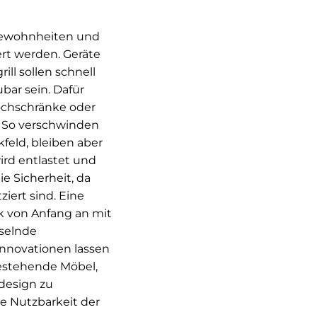
ewohnheiten und
ert werden. Geräte
ill sollen schnell
bar sein. Dafür
ochschränke oder
. So verschwinden
feld, bleiben aber
wird entlastet und
ie Sicherheit, da
ziert sind. Eine
k von Anfang an mit
hselnde
Innovationen lassen
bestehende Möbel,
design zu
ge Nutzbarkeit der