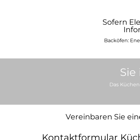
Sofern El
Info
Backöfen: Ener
Sie
Das Küchenat
Vereinbaren Sie ei
Kontaktformular Küc