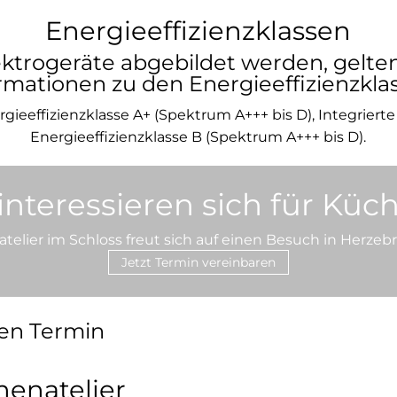
Energieeffizienzklassen
ektrogeräte abgebildet werden, gelte
rmationen zu den Energieeffizienzkla
gieeffizienzklasse A+ (Spektrum A+++ bis D), Integrier
Energieeffizienzklasse B (Spektrum A+++ bis D).
 interessieren sich für Küc
elier im Schloss freut sich auf einen Besuch in Herzeb
Jetzt Termin vereinbaren
nen Termin
henatelier