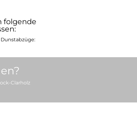
n folgende
ssen:
te Dunstabzüge:
hen?
rock-Clarholz