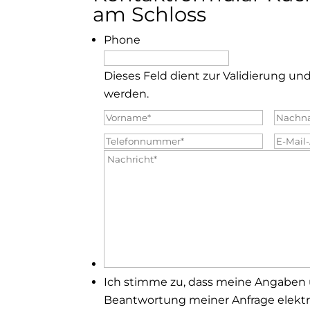
am Schloss
Phone
Dieses Feld dient zur Validierung und
werden.
Vorname*
*
Nach
Telefonnummer*
*
E-
Mail-
Nachricht*
*
Adres
Ich
Ich stimme zu, dass meine Angaben
stimme
Beantwortung meiner Anfrage elekt