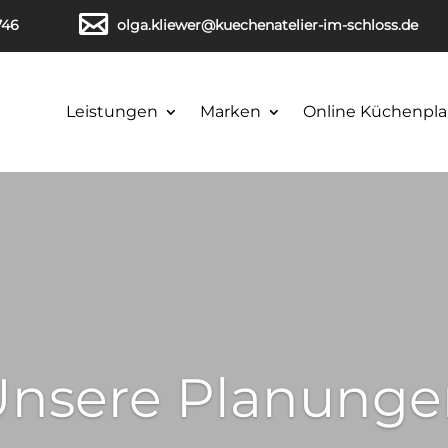
746
olga.kliewer@kuechenatelier-im-schloss.de
Leistungen
Marken
Online Küchenpla
Unsere Planunge