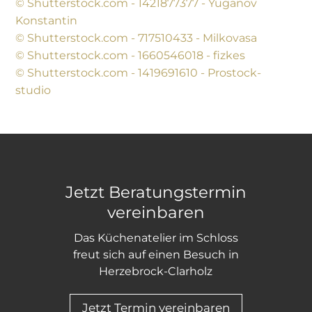
© Shutterstock.com - 1421877377 - Yuganov
Konstantin
© Shutterstock.com - 717510433 - Milkovasa
© Shutterstock.com - 1660546018 - fizkes
© Shutterstock.com - 1419691610 - Prostock-
studio
Jetzt Beratungstermin
vereinbaren
Das Küchenatelier im Schloss
freut sich auf einen Besuch in
Herzebrock-Clarholz
Jetzt Termin vereinbaren